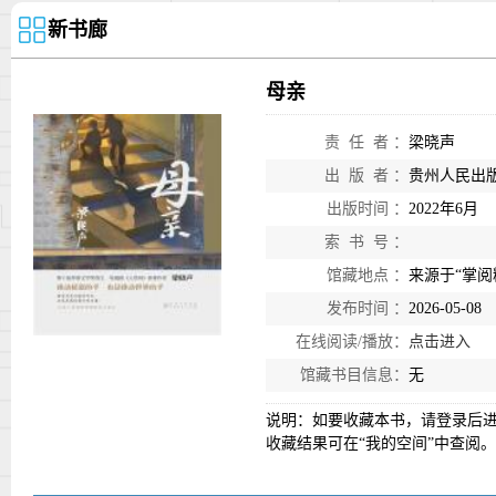
新书廊
母亲
责 任 者 ：
梁晓声
出 版 者 ：
贵州人民出
出版时间 ：
2022年6月
索 书 号 ：
馆藏地点 ：
来源于“掌阅
发布时间 ：
2026-05-08
在线阅读/播放：
点击进入
馆藏书目信息：
无
说明：如要收藏本书，请登录后进
收藏结果可在“我的空间”中查阅。