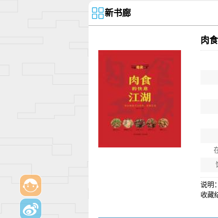
新书廊
肉食
说明
收藏