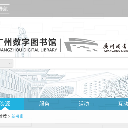
导航
资源
服务
活动
互
推荐
>
新书廊