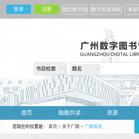
登录
注册
我的图书馆
数字资源导航
本站
书目检索
题名
首页
融融共读
资源
您现在的位置是：
首页
>
关于广图
>
广图报道