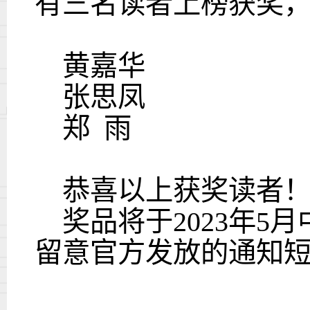
有三名读者上榜获奖
黄嘉华
张思凤
郑
雨
恭喜以上获奖读者
奖品将于
2023
年
5
月
留意官方发放的通知