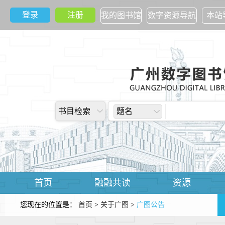
登录
注册
我的图书馆
数字资源导航
本站
书目检索
题名
首页
融融共读
资源
您现在的位置是：
首页
>
关于广图
>
广图公告