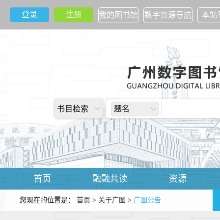
登录
注册
我的图书馆
数字资源导航
本站
书目检索
题名
首页
融融共读
资源
您现在的位置是：
首页
>
关于广图
>
广图公告