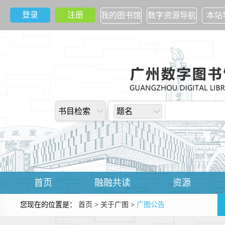
登录
注册
我的图书馆
数字资源导航
本站
书目检索
题名
首页
融融共读
资源
您现在的位置是：
首页
>
关于广图
>
广图公告