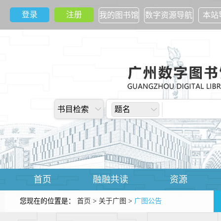
登录
注册
我的图书馆
数字资源导航
本站
书目检索
题名
首页
融融共读
资源
您现在的位置是：
首页
>
关于广图
>
广图公告